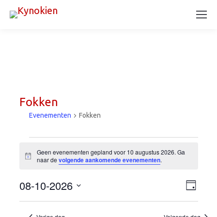
Fokken
Evenementen
Fokken
Evenementen
Geen evenementen gepland voor 10 augustus 2026. Ga
Bericht
naar de
volgende aankomende evenementen
.
in
08-10-2026
Wee
Eve
10
Dag
Selecteer
wee
navi
augustus
een
Vorige dag
Volgende dag