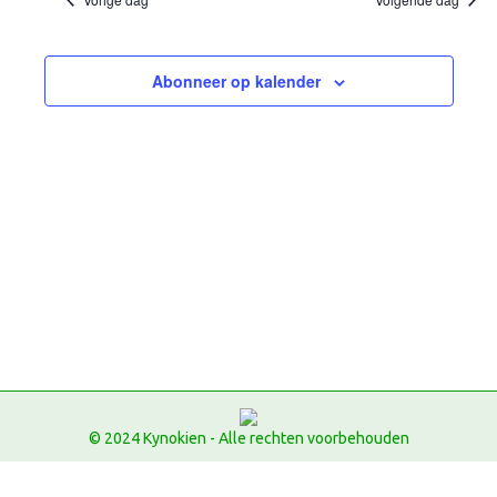
navi
datum.
2026
Abonneer op kalender
© 2024 Kynokien - Alle rechten voorbehouden