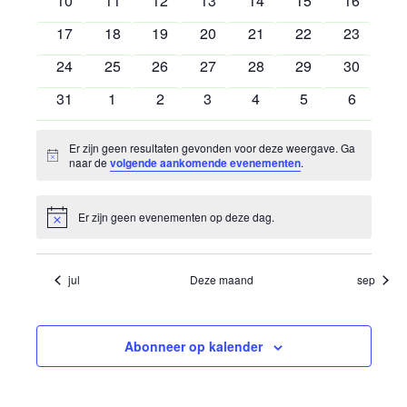
10
11
12
13
14
15
16
evenementen
evenementen
evenementen
evenementen
evenementen
evenementen
evenemen
0
0
0
0
0
0
0
17
18
19
20
21
22
23
evenementen
evenementen
evenementen
evenementen
evenementen
evenementen
evenemen
0
0
0
0
0
0
0
24
25
26
27
28
29
30
evenementen
evenementen
evenementen
evenementen
evenementen
evenementen
evenemen
0
0
0
0
0
0
0
31
1
2
3
4
5
6
evenementen
evenementen
evenementen
evenementen
evenementen
evenementen
eveneme
Er zijn geen resultaten gevonden voor deze weergave. Ga
Bericht
naar de
volgende aankomende evenementen
.
Er zijn geen evenementen op deze dag.
Bericht
jul
Deze maand
sep
Abonneer op kalender