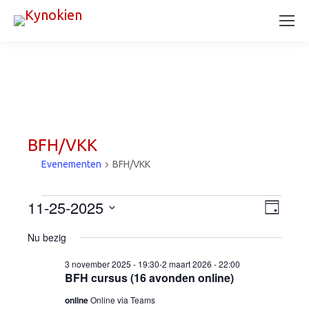
BFH/VKK
Evenementen
BFH/VKK
Evenementen
11-25-2025
Wee
Eve
Dag
Selecteer
wee
in
navi
Nu bezig
een
navi
datum.
3 november 2025 - 19:30
-
2 maart 2026 - 22:00
25
BFH cursus (16 avonden online)
november
online
Online via Teams