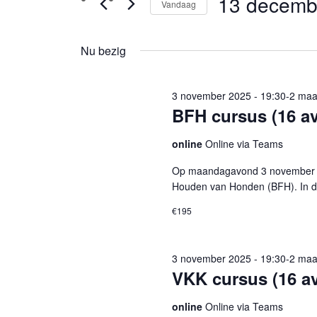
13 decemb
Evenementen
Vandaag
Selecteer
in
een
Nu bezig
datum.
13
december
3 november 2025 - 19:30
-
2 maa
BFH cursus (16 a
2025
online
Online via Teams
Op maandagavond 3 november 20
Houden van Honden (BFH). In d
€195
3 november 2025 - 19:30
-
2 maa
VKK cursus (16 a
online
Online via Teams