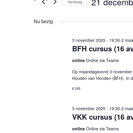
21 decemb
Evenementen
Vandaag
Selecteer
in
een
Nu bezig
datum.
21
december
3 november 2025 - 19:30
-
2 maa
BFH cursus (16 a
2025
online
Online via Teams
Op maandagavond 3 november 20
Houden van Honden (BFH). In d
€195
3 november 2025 - 19:30
-
2 maa
VKK cursus (16 a
online
Online via Teams