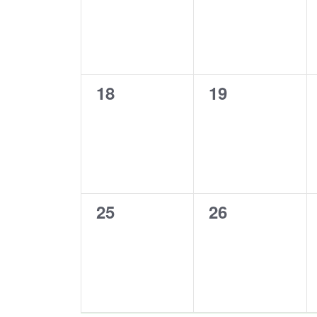
0
0
18
19
evenementen,
evenementen
0
0
25
26
evenementen,
evenementen