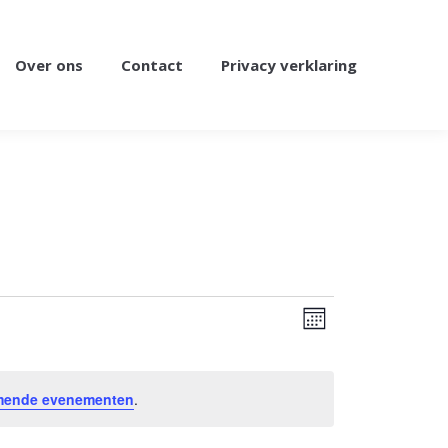
Over ons
Contact
Privacy verklaring
Weergav
Evenement
Maand
weergaven
navigatie
navigatie
mende evenementen
.