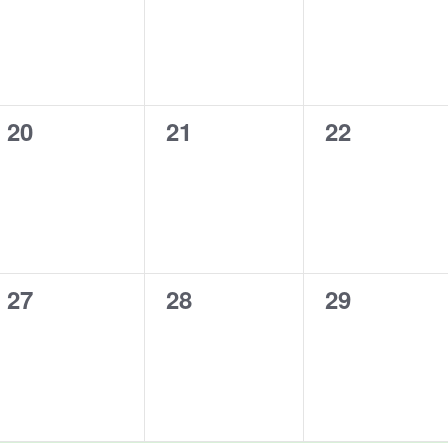
0
0
0
20
21
22
,
evenementen,
evenementen,
evenement
0
0
0
27
28
29
,
evenementen,
evenementen,
evenement